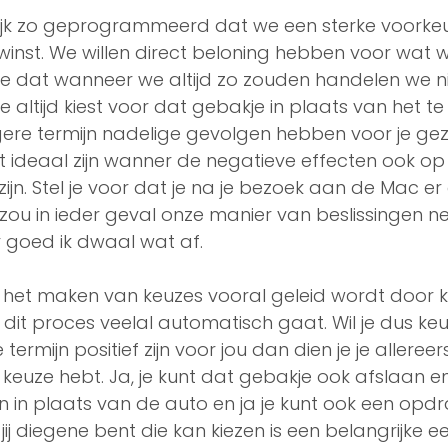
lijk zo geprogrammeerd dat we een sterke voorke
 winst. We willen direct beloning hebben voor wat 
e dat wanneer we altijd zo zouden handelen we ni
 altijd kiest voor dat gebakje in plaats van het te 
gere termijn nadelige gevolgen hebben voor je ge
t ideaal zijn wanner de negatieve effecten ook op 
ijn. Stel je voor dat je na je bezoek aan de Mac er 
et zou in ieder geval onze manier van beslissingen 
 goed ik dwaal wat af. 
het maken van keuzes vooral geleid wordt door ko
dit proces veelal automatisch gaat. Wil je dus k
termijn positief zijn voor jou dan dien je je alleree
keuze hebt. Ja, je kunt dat gebakje ook afslaan en 
n in plaats van de auto en ja je kunt ook een opdr
jij diegene bent die kan kiezen is een belangrijke e