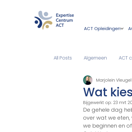
ACT Opleidingen
A
All Posts
Algemeen
ACT c
Marjolein Vleugel
Wat kies 
Bijgewerkt op:
23 mrt 2
De gehele dag he
over wat we eten,
we beginnen en of 