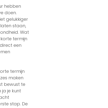
ur hebben 
we doen. 
et gelukkiger 
laten staan, 
zondheid. Wat 
korte termijn 
direct een 
nemen 
rte termijn 
euzes maken 
rst bewust te 
ja je kunt 
acht 
erste stap. De 