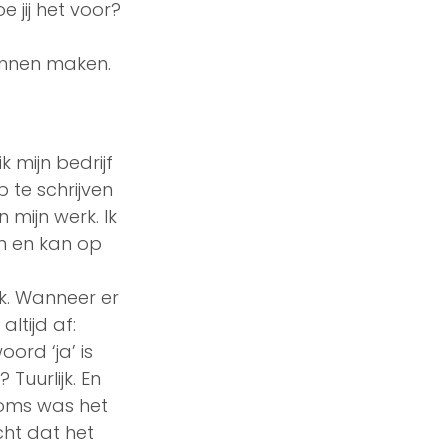
 jij het voor? 
unnen maken. 
 mijn bedrijf 
 te schrijven 
 mijn werk. Ik 
en en kan op 
rk. Wanneer er 
ltijd af: 
ord ‘ja’ is 
Tuurlijk. En 
soms was het 
ht dat het 