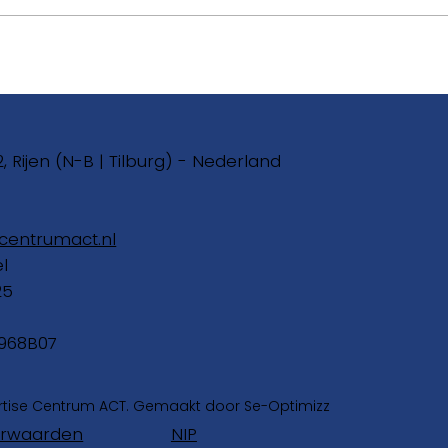
De 
Omgaan met naar nieuws
2, Rijen (N-B | Tilburg) - Nederland
centrumact.nl
el
25
968B07
rtise Centrum ACT. Gemaakt door Se-Optimizz
NIP
rwaarden