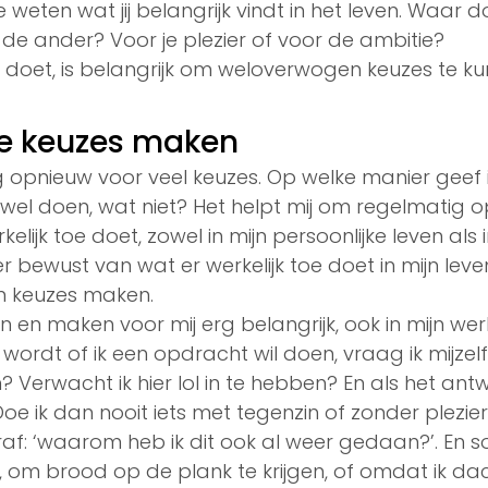
 weten wat jij belangrijk vindt in het leven. Waar doe
r de ander? Voor je plezier of voor de ambitie? 
 doet, is belangrijk om weloverwogen keuzes te k
e keuzes maken
g opnieuw voor veel keuzes. Op welke manier geef ik
wel doen, wat niet? Het helpt mij om regelmatig op
elijk toe doet, zowel in mijn persoonlijke leven als in
r bewust van wat er werkelijk toe doet in mijn lev
n keuzes maken.
en en maken voor mij erg belangrijk, ook in mijn we
rdt of ik een opdracht wil doen, vraag ik mijzelf a
n? Verwacht ik hier lol in te hebben? En als het antwo
oe ik dan nooit iets met tegenzin of zonder plezier? 
af: ‘waarom heb ik dit ook al weer gedaan?’. En 
 om brood op de plank te krijgen, of omdat ik dac