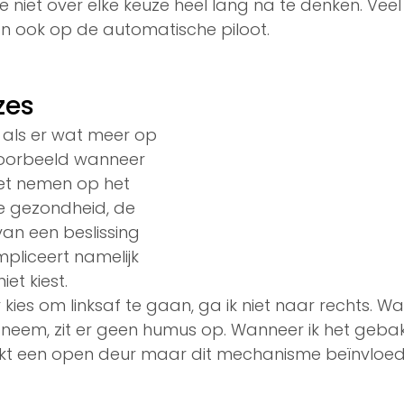
 niet over elke keuze heel lang na te denken. Veel
 ook op de automatische piloot. 
zes
 als er wat meer op 
jvoorbeeld wanneer 
oet nemen op het 
e gezondheid, de 
van een beslissing 
impliceert namelijk 
et kiest. 
 kies om linksaf te gaan, ga ik niet naar rechts. Wa
eem, zit er geen humus op. Wanneer ik het gebakj
t lijkt een open deur maar dit mechanisme beïnvloe