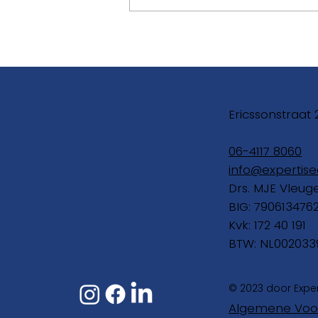
Leren Accepteren
Ericssonstraat 
06-4117 8060
info@expertise
Drs. MJE Vleug
BIG: 790613476
Kvk: 172 40 191
BTW: NL002033
© 2023 door Expe
Algemene Voo