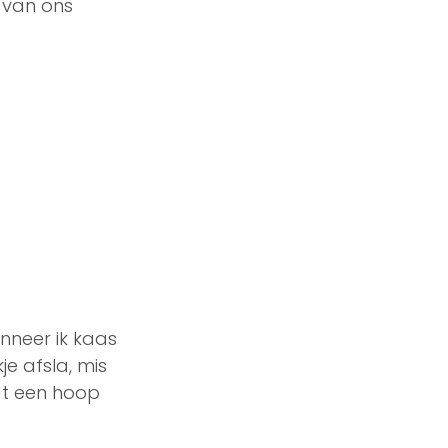
 van ons 
nneer ik kaas 
e afsla, mis 
dt een hoop 