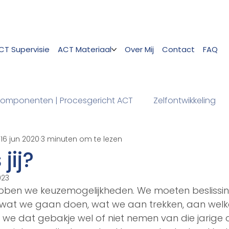
CT Supervisie
ACT Materiaal
Over Mij
Contact
FAQ
omponenten | Procesgericht ACT
Zelfontwikkeling
16 jun 2020
3 minuten om te lezen
jij?
023
bben we keuzemogelijkheden. We moeten beslissi
 wat we gaan doen, wat we aan trekken, aan wel
we dat gebakje wel of niet nemen van die jarige c