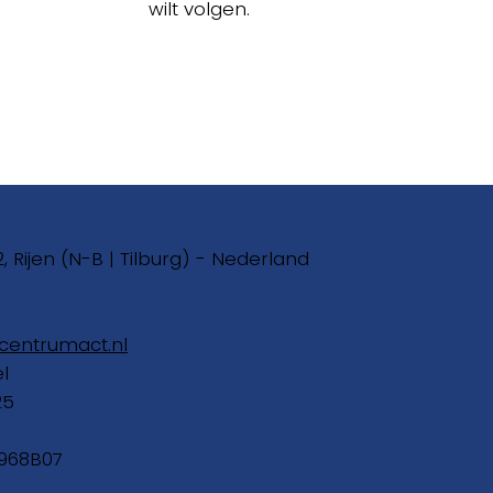
wilt volgen.
2, Rijen (N-B | Tilburg) - Nederland
centrumact.nl
el
25
968B07