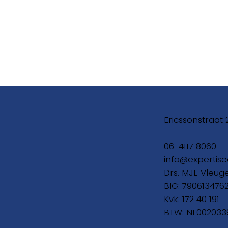
Ericssonstraat 
06-4117 8060
info@expertise
Drs. MJE Vleug
BIG: 790613476
Kvk: 172 40 191
BTW: NL002033