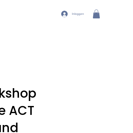
Inloggen
rkshop
te ACT
and