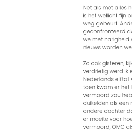
Net als met alles 
is het wellicht fi
weg gebeurt. Ande
geconfronteerd da
we met narigheid w
nieuws worden we a
Zo ook gisteren, ki
verdrietig werd ik
Nederlands elftal. 
toen kwam er het 
vermoord zou hebb
duikelden als een 
andere dochter dac
er moeite voor hoef 
vermoord, OMG als