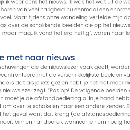
ijk ik weer eens het nieuws. Ik was het wat uit de
 horen van veel narigheid nu eenmaal een enorm
j voel. Maar tijdens onze wandeling vertelde mijn d
s over de schokkende beelden die op het nieuws 
maar mag.. ik vond het erg heftig”, waren haar lett
ie met naar nieuws
huwingen die de nieuwslezer vaak geeft, worden
nfronteerd met de verschrikkelijkste beelden van 
nde is dat als je iets gezien hebt, je het niet meer n
e nieuwslezer zegt: “Pas op! De volgende beelden 
an moet je de afstandbediening al in je hand heb
at om over te schakelen naar een andere zender. Bij
tijd het geval want dat kreng (de afstandsbediening,
t nooit binnen handbereik wanneer je hem nodig he