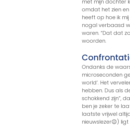
met mijn dochter k
omdat het zien en
heeft op hoe ik mi
nogal verbaasd wa
waren. “Dat dat zo 
woorden. 
Confrontat
Ondanks de waarsc
microseconden geco
world’. Het vervele
hebben. Dus als d
schokkend zijn”, d
ben je zeker te la
laatste vrijwel al
nieuwslezer😉) lig