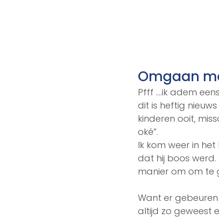
Omgaan me
Pfff ….ik adem eens
dit is heftig nieuws
kinderen ooit, missc
oké”. 
Ik kom weer in het 
dat hij boos werd.
manier om om te ga
Want er gebeuren nu
altijd zo geweest en