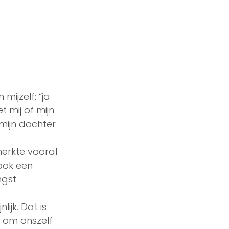
mijzelf: “ja 
t mij of mijn 
 mijn dochter 
merkte vooral 
ook een 
gst. 
ijk. Dat is 
en om onszelf 