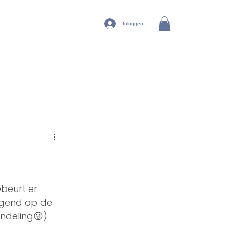
Inloggen
ebeurt er 
ggend op de 
ndeling😜) 