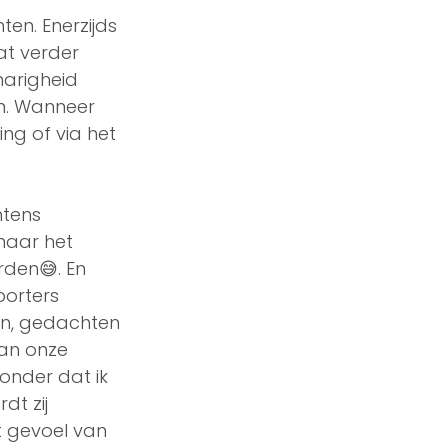
en. Enerzijds 
at verder 
arigheid 
n. Wanneer 
ng of via het 
ntens 
naar het 
rden😅. En 
orters 
n, gedachten 
aan onze 
onder dat ik 
dt zij 
 gevoel van 