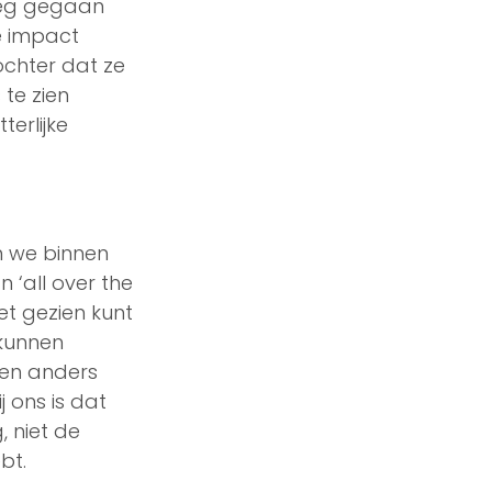
 weg gegaan 
e impact 
ochter dat ze 
te zien 
erlijke 
 we binnen 
‘all over the 
iet gezien kunt 
kunnen 
ben anders 
 ons is dat 
 niet de 
bt.