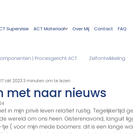
CT Supervisie
ACT Materiaal
Over Mij
Contact
FAQ
omponenten | Procesgericht ACT
Zelfontwikkeling
17 okt 2023
3 minuten om te lezen
 met naar nieuws
24
 in mijn privé leven relatief rustig. Tegelijkertijd g
 de wereld om ons heen. Gisterenavond, languit li
tje ( voor mijn mede boomers: dit is een lange wa