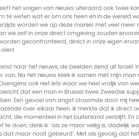
heeft het volgen van nieuws uiteraard ook twee kant
jn om te weten wat er om ons heen en in de wereld w
rzijds worden we op deze manier met veel meer n
n we zelf in onze direct omgeving zouden ervare
orden geconfronteerd, direct in onze eigen ervari
lert. 
jkend naar het nieuws, de beelden ziend uit Israël. I
 er van. Na het nieuws keek ik samen met mijn man 
Overigens ook niet iets waar we heel vrolijk van we
bericht dat een man in Brussel twee Zweedse supp
en. Een gevoel van angst stroomde door mij hee
razende over elkaar heen. Ik merkte dat ik direct 
ht, die momenteel in het buitenland verblijft. En z
te doen, denk ik: ‘als ze maar veilig is, dadelijk wor
 dat maar nooit gebeurd’. Met als gevolg dat het