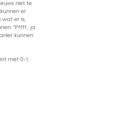
euws niet te 
 kunnen er 
at er is, 
en: “Pffff… ja 
 manier kunnen 
nt met 0-1.. 