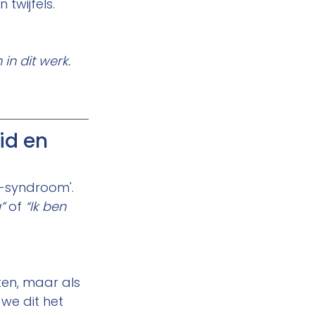
 twijfels.
 in dit werk. 
id en 
r-syndroom'. 
”
 of 
“Ik ben 
en, maar als 
we dit het 