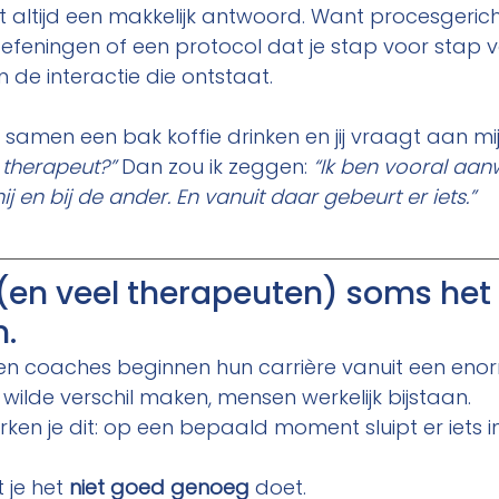
niet altijd een makkelijk antwoord. Want procesgeri
 oefeningen of een protocol dat je stap voor stap v
n de interactie die ontstaat.
 samen een bak koffie drinken en jij vraagt aan mij
 therapeut?”
 Dan zou ik zeggen: 
“Ik ben vooral aan
 mij en bij de ander. En vanuit daar gebeurt er iets.”
en veel therapeuten) soms het p
n.
en coaches beginnen hun carrière vanuit een eno
Ik wilde verschil maken, mensen werkelijk bijstaan. 
ken je dit: op een bepaald moment sluipt er iets in
 je het 
niet goed genoeg
 doet.