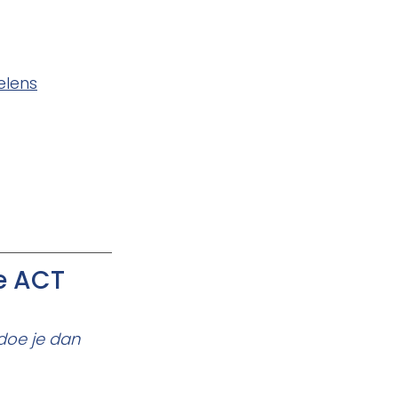
elens
e ACT 
doe je dan 