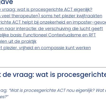
gave
e vraag: wat is procesgerichte ACT eigenlijk?
veel therapeuten) soms het plezier kwijtraakten
ichte ACT helpt bij onzekerheid en imposter-gevo
n naar interactie: de verschuiving die lucht geeft
jke basis: Functioneel Contextualisme en RFT
en uit de praktijk
et plezier, vrijheid en compassie kunt werken
ik de vraag: wat is procesgericht
aag: 
“Wat is procesgerichte ACT nou eigenlijk? Wat 
es?”