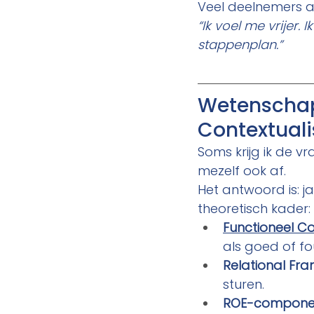
Veel deelnemers a
“Ik voel me vrijer.
stappenplan.”
Wetenschapp
Contextuali
Soms krijg ik de vr
mezelf ook af. 
Het antwoord is: j
theoretisch kader:
Functioneel C
als goed of fo
Relational Fra
sturen.
ROE-componen