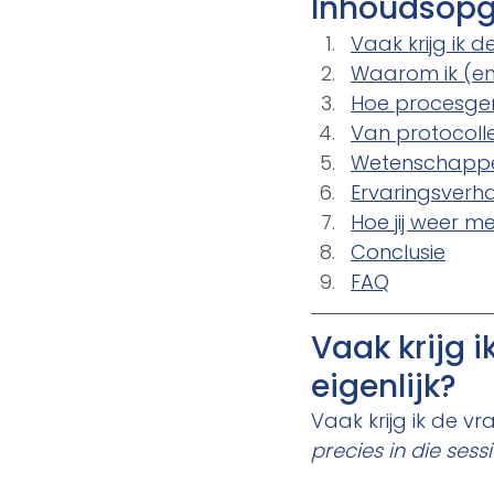
Inhoudsop
Vaak krijg ik d
Waarom ik (en 
Hoe procesger
Van protocolle
Wetenschappeli
Ervaringsverhal
Hoe jij weer m
Conclusie
FAQ
Vaak krijg 
eigenlijk?
Vaak krijg ik de vr
precies in die sessi