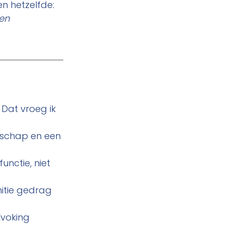
n hetzelfde: 
en 
 Dat vroeg ik 
nschap en een 
unctie, niet 
nitie gedrag 
Evoking 