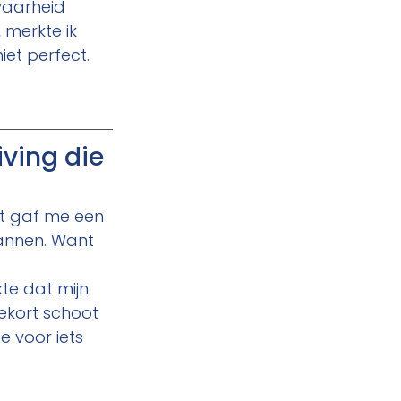
waarheid 
 merkte ik 
iet perfect. 
ving die 
at gaf me een 
pannen. Want 
te dat mijn 
ekort schoot 
 voor iets 