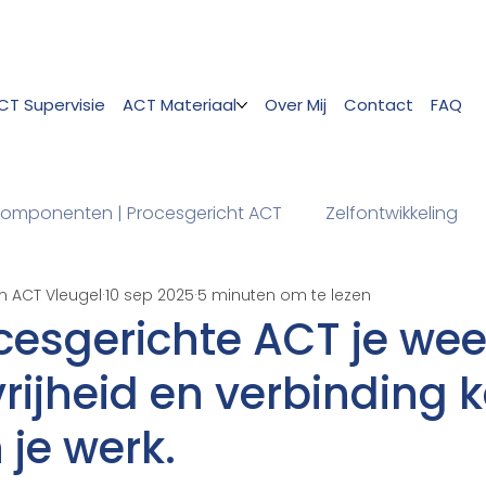
CT Supervisie
ACT Materiaal
Over Mij
Contact
FAQ
omponenten | Procesgericht ACT
Zelfontwikkeling
m ACT Vleugel
10 sep 2025
5 minuten om te lezen
cesgerichte ACT je wee
 vrijheid en verbinding 
 je werk.