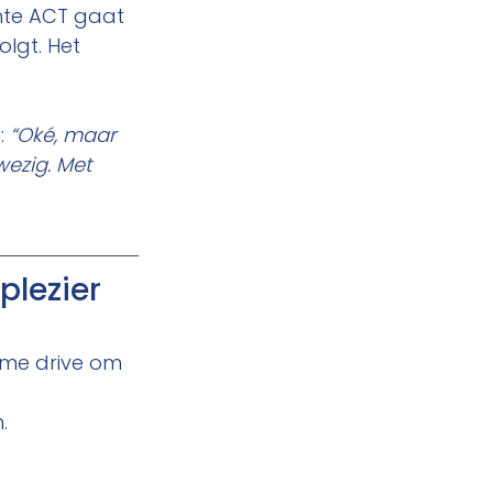
chte ACT gaat 
olgt. Het 
: 
“Oké, maar 
wezig. Met 
lezier 
rme drive om 
.