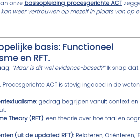
an onze 
basisopleiding procesgerichte ACT
 zegge
 Ik kan weer vertrouwen op mezelf in plaats van op e
elijke basis: Functioneel 
sme en RFT.
aag: 
“Maar is dit wel evidence-based?” 
Ik snap dat.
a. Procesgerichte ACT is stevig ingebed in de wete
ontextualisme
: gedrag begrijpen vanuit context en f
ut.
me Theory (RFT)
: een theorie over hoe taal en cog
ten (uit de updated RFT)
: Relateren, Oriënteren, '